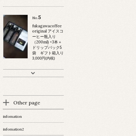
5
No.
fukagawacoffee
original アイスコ
ーヒー瓶入り
（200ml) ×3本＋
ドリップバック5
袋 ギフト箱入り
3,000円(内税)
Other page
infomation
infomation2