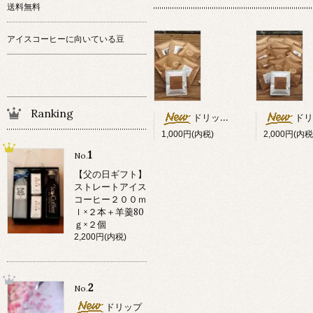
送料無料
アイスコーヒーに向いている豆
Ranking
ドリップバック 5袋セット送料無料
ドリップバック 12袋セ
1,000円(内税)
2,000円(内税
1
No.
【父の日ギフト】
ストレートアイス
コーヒー２００ｍ
ｌ×２本＋羊羹80
ｇ×２個
2,200円(内税)
2
No.
ドリップ