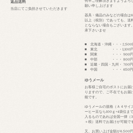
何卒ご理解頂きますようよろ
返品送料
願い申し上げます
当店にてご負担させていただきます
器具・備品のみなどの場合は6
以上（税別）であっても、送
とならない場合もございます
承下さいませ
■ 北海道・沖縄・・・2,500
■ 東北 ・・・1,100
■ 関東 ・・・ 900
■ 中部 ・・・ 800
■ 近畿・四国・九州・ 700
■ 中国 ・・・ 650
ゆうメール
お客様ご自宅のポストにお届
りますので、ご不在でもお届
能です。
ゆうメールの規格（Ａ４サイ
ーヒー豆なら100ｇ×4袋位ま
入るものであれば全国一律（3
＋税）送料でお届けが可能で
又、お買い上げ金額が6.500