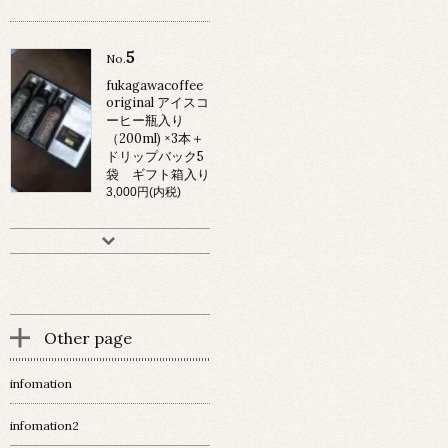
5
No.
fukagawacoffee
original アイスコ
ーヒー瓶入り
（200ml) ×3本＋
ドリップバック5
袋 ギフト箱入り
3,000円(内税)
Other page
infomation
infomation2