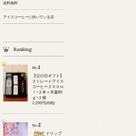
送料無料
アイスコーヒーに向いている豆
Ranking
1
No.
【父の日ギフト】
ストレートアイス
コーヒー２００ｍ
ｌ×２本＋羊羹80
ｇ×２個
2,200円(内税)
2
No.
ドリップ