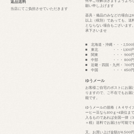
何卒ご理解頂きますようよろ
返品送料
願い申し上げます
当店にてご負担させていただきます
器具・備品のみなどの場合は6
以上（税別）であっても、送
とならない場合もございます
承下さいませ
■ 北海道・沖縄・・・2,500
■ 東北 ・・・1,100
■ 関東 ・・・ 900
■ 中部 ・・・ 800
■ 近畿・四国・九州・ 700
■ 中国 ・・・ 650
ゆうメール
お客様ご自宅のポストにお届
りますので、ご不在でもお届
能です。
ゆうメールの規格（Ａ４サイ
ーヒー豆なら100ｇ×4袋位ま
入るものであれば全国一律（3
＋税）送料でお届けが可能で
又、お買い上げ金額が6.500